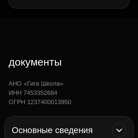
организации:
Автономная некоммерческая
организация «Центр развития ИТ-компетенций
«Гига Школа»
Сокращенное наименование:
АНО «Гига
Школа»
Наименование на английском языке:
ANO
«GIGASCHOOL»
Дата создания:
29.03.2023
Юридический адрес:
454 092, Челябинская
область, г. Челябинск, пр. Ленина д. 60А,
помещение 3
Режим и график работы организации:
Пн-Пт:
09:00 — 18:00
Сб, Вс:
выходной день
Тел.:
+7 (922) 565-27-15
Адрес электронной почты
организации:
info@gigaschool.ru
Официальный сайт органов
управления:
https://gigaschool.ru/
Политика конфиденциальности
Образовательная лицензия