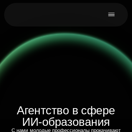
мер
Агентство в сфере
ИИ-образования
С нами молодые профессионалы прокачивают
необходимые бизнесу навыки, а компании
находят сильных специалистов и растят своих
внутренних экспертов.
Связаться
для тебя