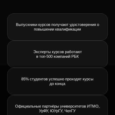
Официальные партнёры университетов ИТМО,
УрФУ, ЮУрГУ, ЧелГУ
документы
АНО «Гига Школа»‎
ИНН 7453352684
ОГРН 1237400013950
Основные сведения
Полное наименование