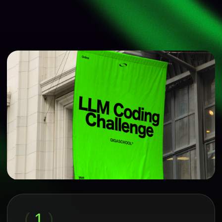
для бизнеса
(
1
)
Компания предлагает участникам свой
кейс, команды погружаются в задачу,
общаются с экспертами, проверяют
гипотезы и за ограниченное время
собирают работающие прототипы.
(
2
)
Мы поможем подготовить кейс,
адаптировать его под формат хакатона
и организовать работу команд. Обсудить
условия участия можно с нашей
командой.